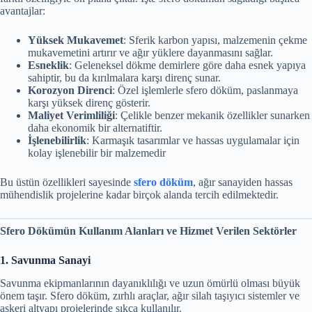
avantajlar:
Yüksek Mukavemet
: Sferik karbon yapısı, malzemenin çekme
mukavemetini artırır ve ağır yüklere dayanmasını sağlar.
Esneklik
: Geleneksel dökme demirlere göre daha esnek yapıya
sahiptir, bu da kırılmalara karşı direnç sunar.
Korozyon Direnci
: Özel işlemlerle sfero döküm, paslanmaya
karşı yüksek direnç gösterir.
Maliyet Verimliliği
: Çelikle benzer mekanik özellikler sunarken
daha ekonomik bir alternatiftir.
İşlenebilirlik
: Karmaşık tasarımlar ve hassas uygulamalar için
kolay işlenebilir bir malzemedir
Bu üstün özellikleri sayesinde
sfero döküm
, ağır sanayiden hassas
mühendislik projelerine kadar birçok alanda tercih edilmektedir.
Sfero Dökümün Kullanım Alanları ve Hizmet Verilen Sektörler
1. Savunma Sanayi
Savunma ekipmanlarının dayanıklılığı ve uzun ömürlü olması büyük
önem taşır. Sfero döküm, zırhlı araçlar, ağır silah taşıyıcı sistemler ve
askeri altyapı projelerinde sıkça kullanılır.