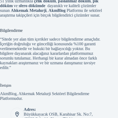
51 yıllık uzmanlıkla
çelik döküm
,
paslanmaz döküm
,
pik
döküm
ve
sfero dökümde
dayanıklı ve kaliteli çözümler
sunan
Ahkemak Metalurji
,
AkmBlog
Platformu ile sektörel
araştırma takipçileri için birçok bilgilendirici çözümler sunar.
Bilgilendirme
“Sitede yer alan tüm içerikler sadece bilgilendirme amaçlıdır.
İçeriğin doğruluğu ve güncelliği konusunda %100 garanti
verilmemektedir ve hukuki bir bağlayıcılığı yoktur. Bu
bilgilere dayanarak alacağınız kararlardan platformumuz
sorumlu tutulamaz. Herhangi bir karar almadan önce farklı
kaynakları araştırmanız ve bir uzmana danışmanız tavsiye
edilir.”
İletişim
AkmBlog, Ahkemak Metalurji Sektörel Bilgilendirme
Platformudur.
Adres:
Büyükkayacık OSB, Karahisar Sk. No:7,